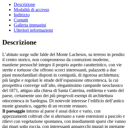
Descrizione
Modalità di accesso
Indirizzo
Contatti
Galleria immagini
Ulteriori informazioni
Descrizione
L’abitato sorge sulle falde del Monte Lachesos, su terreno in pendio:
il centro storico, non compromesso da costruzioni moderne,
mantiene pressochè integro il proprio aspetto caratteristico, con vie
strette e tortuose che offrono scorci interessanti, palazzetti a due
piani monofamiliari disposti in contiguità, di rigorosa architettura;
più larghe e regolari le strade dell’espansione ottocentesca, la cui
prospettiva converge sull’alto, elegantissimo campanile neoclassico
del 1871, attiguo alla chiesa di Santa Caterina, emblema e vanto del
paese, certamente uno dei più pregevoli esempi di architettura
ottocentesca in Sardegna. Di notevole interesse l’edificio dell’antico
monte granatico, oggetto di un recente restauro.
Il paesaggio
intorno al paese è assai dolce e vario, con
appezzamenti coltivati che si alternano a vaste estensioni a pascolo e
rilievi con vegetazione spontanea, con insediamenti sparsi che vanno
dai ripari sotto roccia, con interessanti apparecchi murari in pietrame