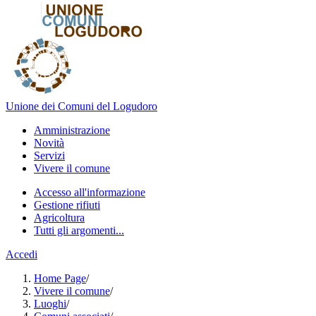
Unione dei Comuni del Logudoro
Amministrazione
Novità
Servizi
Vivere il comune
Accesso all'informazione
Gestione rifiuti
Agricoltura
Tutti gli argomenti...
Accedi
Home Page
/
Vivere il comune
/
Luoghi
/