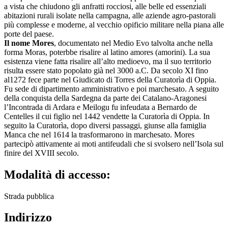
a vista che chiudono gli anfratti rocciosi, alle belle ed essenziali
abitazioni rurali isolate nella campagna, alle aziende agro-pastorali
più complesse e moderne, al vecchio opificio militare nella piana alle
porte del paese.
Il nome Mores
, documentato nel Medio Evo talvolta anche nella
forma Moras, poterbbe risalire al latino amores (amorini). La sua
esistenza viene fatta risalire all’alto medioevo, ma il suo territorio
risulta essere stato popolato già nel 3000 a.C. Da secolo XI fino
al1272 fece parte nel Giudicato di Torres della Curatorìa di Oppia.
Fu sede di dipartimento amministrativo e poi marchesato. A seguito
della conquista della Sardegna da parte dei Catalano-Aragonesi
l’Incontrada di Ardara e Meilogu fu infeudata a Bernardo de
Centelles il cui figlio nel 1442 vendette la Curatorìa di Oppia. In
seguito la Curatorìa, dopo diversi passaggi, giunse alla famiglia
Manca che nel 1614 la trasformarono in marchesato. Mores
partecipò attivamente ai moti antifeudali che si svolsero nell’Isola sul
finire del XVIII secolo.
Modalità di accesso:
Strada pubblica
Indirizzo