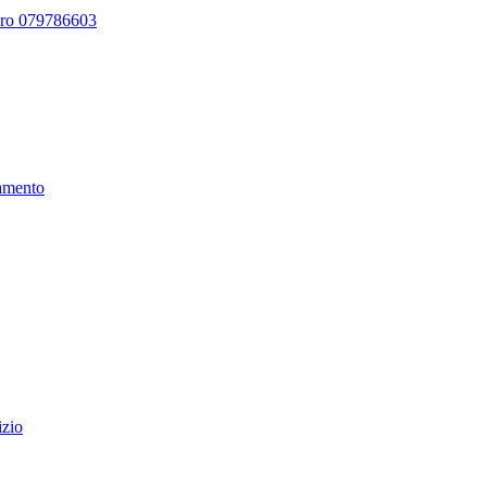
ero 079786603
amento
izio