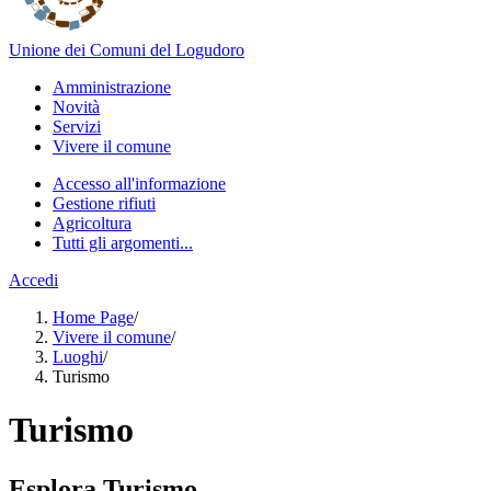
Unione dei Comuni del Logudoro
Amministrazione
Novità
Servizi
Vivere il comune
Accesso all'informazione
Gestione rifiuti
Agricoltura
Tutti gli argomenti...
Accedi
Home Page
/
Vivere il comune
/
Luoghi
/
Turismo
Turismo
Esplora Turismo